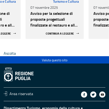
o e Cultura
Turismo e Cultura
07 novembre 2025
07 novemb
one di
Avviso per la selezione di
Avviso pe
li
proposte progettuali
proposte 
ro e alla
finalizzate al restauro e alla
finalizzat
 di beni
rifunzionalizzazione di beni
rifunzion
 LEGGERE
CONTINUA A LEGGERE
culturali materiali e
culturali 
immateriali di Enti
immateria
Ecclesiastici
Ecclesias
Ascolta
Valuta questo sito
Area riservata
Dipartimento Turismo, economia della cultura e