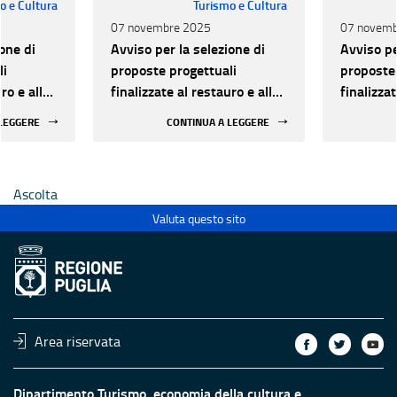
o e Cultura
Turismo e Cultura
07 novembre 2025
07 novemb
one di
Avviso per la selezione di
Avviso pe
li
proposte progettuali
proposte 
ro e alla
finalizzate al restauro e alla
finalizzat
 di beni
rifunzionalizzazione di beni
rifunzion
 LEGGERE
CONTINUA A LEGGERE
culturali materiali e
culturali 
immateriali di Enti
immateria
Ecclesiastici
Ecclesias
Ascolta
Valuta questo sito
Area riservata
Dipartimento Turismo, economia della cultura e