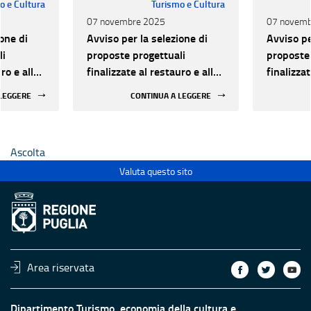
o e Cultura
Turismo e Cultura
07 novembre 2025
07 novemb
one di
Avviso per la selezione di
Avviso pe
li
proposte progettuali
proposte 
ro e alla
finalizzate al restauro e alla
finalizzat
 di beni
rifunzionalizzazione di beni
rifunzion
 LEGGERE
CONTINUA A LEGGERE
culturali materiali e
culturali 
immateriali di Enti
immateria
Ecclesiastici
Ecclesias
Ascolta
Valuta questo sito
Area riservata
Dipartimento Turismo, economia della cultura e