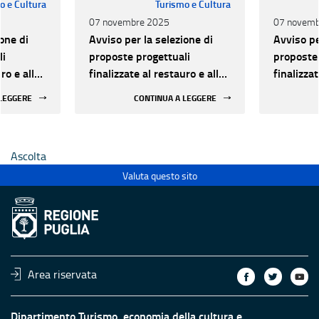
o e Cultura
Turismo e Cultura
07 novembre 2025
07 novemb
one di
Avviso per la selezione di
Avviso pe
li
proposte progettuali
proposte 
ro e alla
finalizzate al restauro e alla
finalizzat
 di beni
rifunzionalizzazione di beni
rifunzion
 LEGGERE
CONTINUA A LEGGERE
culturali materiali e
culturali 
immateriali di Enti
immateria
Ecclesiastici
Ecclesias
Ascolta
Valuta questo sito
Area riservata
Dipartimento Turismo, economia della cultura e