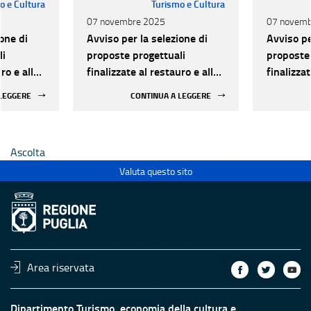
o e Cultura
Turismo e Cultura
07 novembre 2025
07 novemb
one di
Avviso per la selezione di
Avviso pe
li
proposte progettuali
proposte 
ro e alla
finalizzate al restauro e alla
finalizzat
 di beni
rifunzionalizzazione di beni
rifunzion
 LEGGERE
CONTINUA A LEGGERE
culturali materiali e
culturali 
immateriali di Enti
immateria
Ecclesiastici
Ecclesias
Ascolta
Valuta questo sito
Area riservata
Dipartimento Turismo, economia della cultura e