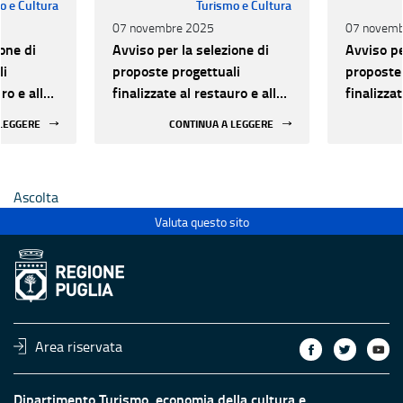
o e Cultura
Turismo e Cultura
07 novembre 2025
07 novemb
one di
Avviso per la selezione di
Avviso pe
li
proposte progettuali
proposte 
ro e alla
finalizzate al restauro e alla
finalizzat
 di beni
rifunzionalizzazione di beni
rifunzion
 LEGGERE
CONTINUA A LEGGERE
culturali materiali e
culturali 
immateriali di Enti
immateria
Ecclesiastici
Ecclesias
Ascolta
Valuta questo sito
Area riservata
Dipartimento Turismo, economia della cultura e