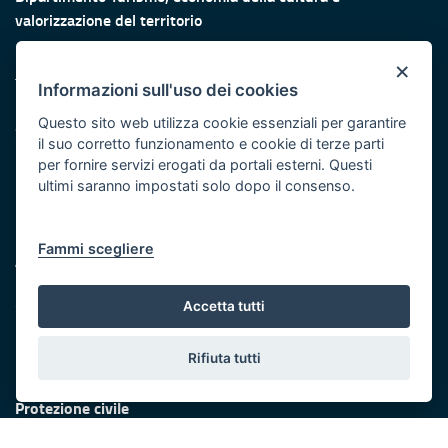
valorizzazione del territorio
Fiera del Levante Pad. 107, Lungomare Starita - 70132 Bari
×
Telefono: + 39 080 5405615
Informazioni sull'uso dei cookies
Fax: +39 080 5405667
Questo sito web utilizza cookie essenziali per garantire
Scrivici:
email
-
PEC
il suo corretto funzionamento e cookie di terze parti
Eventi e Stampa
per fornire servizi erogati da portali esterni. Questi
Ufficio Stampa della Giunta
ultimi saranno impostati solo dopo il consenso.
Press Regione
Logo e identità regionale
Fammi scegliere
Accessibilità
Dichiarazione di accessibilità
Obiettivi di accessibilità
Accetta tutti
Redazione
Rifiuta tutti
Responsabili di pubblicazione
Protezione civile
Vai al sito di Protezione Civile Puglia