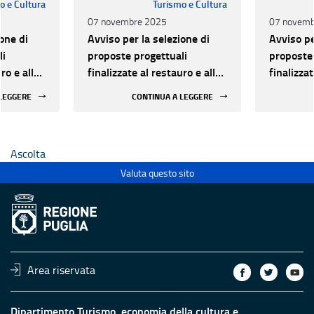
o e Cultura
Turismo e Cultura
07 novembre 2025
07 novemb
one di
Avviso per la selezione di
Avviso pe
li
proposte progettuali
proposte 
ro e alla
finalizzate al restauro e alla
finalizzat
 di beni
rifunzionalizzazione di beni
rifunzion
 LEGGERE
CONTINUA A LEGGERE
culturali materiali e
culturali 
immateriali di Enti
immateria
Ecclesiastici
Ecclesias
Ascolta
Valuta questo sito
Area riservata
Dipartimento Turismo, economia della cultura e