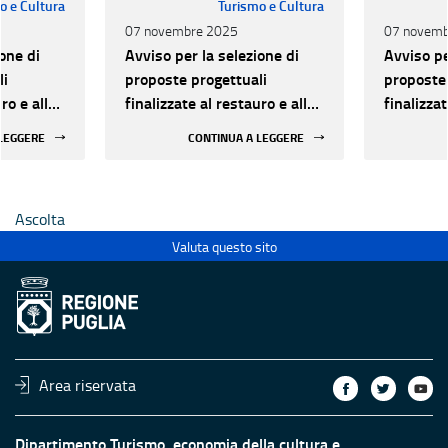
o e Cultura
Turismo e Cultura
07 novembre 2025
07 novemb
one di
Avviso per la selezione di
Avviso pe
li
proposte progettuali
proposte 
ro e alla
finalizzate al restauro e alla
finalizzat
 di beni
rifunzionalizzazione di beni
rifunzion
 LEGGERE
CONTINUA A LEGGERE
culturali materiali e
culturali 
immateriali di Enti
immateria
Ecclesiastici
Ecclesias
Ascolta
Valuta questo sito
Area riservata
Dipartimento Turismo, economia della cultura e