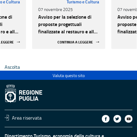
o e Cultura
Turismo e Cultura
07 novembre 2025
07 novemb
one di
Avviso per la selezione di
Avviso pe
li
proposte progettuali
proposte 
ro e alla
finalizzate al restauro e alla
finalizzat
 di beni
rifunzionalizzazione di beni
rifunzion
 LEGGERE
CONTINUA A LEGGERE
culturali materiali e
culturali 
immateriali di Enti
immateria
Ecclesiastici
Ecclesias
Ascolta
Valuta questo sito
Area riservata
Dipartimento Turismo, economia della cultura e