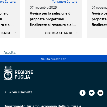
o e Cultura
Turismo e Cultura
07 novembre 2025
07 novemb
one di
Avviso per la selezione di
Avviso pe
li
proposte progettuali
proposte 
ro e alla
finalizzate al restauro e alla
finalizzat
 di beni
rifunzionalizzazione di beni
rifunzion
 LEGGERE
CONTINUA A LEGGERE
culturali materiali e
culturali 
immateriali di Enti
immateria
Ecclesiastici
Ecclesias
Ascolta
Valuta questo sito
Area riservata
Dipartimento Turismo, economia della cultura e