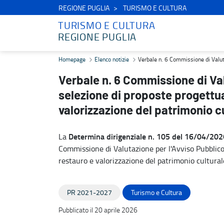
REGIONE PUGLIA
TURISMO E CULTURA
TURISMO E CULTURA
REGIONE PUGLIA
Verbale n. 6 Commissione di Valutazione - Avviso Pubblico per la sel
Homepage
Elenco notizie
Verbale n. 6 Commissione di Valutaz
Verbale n. 6 Commissione di Val
selezione di proposte progettual
valorizzazione del patrimonio cu
Determina dirigenziale n. 105 del 16/04/202
La
Commissione di Valutazione per l'Avviso Pubblico 
restauro e valorizzazione del patrimonio culturale
PR 2021-2027
Turismo e Cultura
Pubblicato il 20 aprile 2026