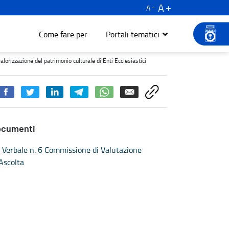
A
A
Come fare per
Portali tematici
ione del patrimonio culturale di Enti Ecclesiastici - Turismo e cult
lorizzazione del patrimonio culturale di Enti Ecclesiastici
ocumenti
Verbale n. 6 Commissione di Valutazione
Ascolta