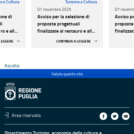
o e Cultura
Turismo e Cultura
07 novembre 2025
07 novemb
one di
Avviso per la selezione di
Avviso pe
li
proposte progettuali
proposte 
ro e alla
finalizzate al restauro e alla
finalizzat
 di beni
rifunzionalizzazione di beni
rifunzion
 LEGGERE
CONTINUA A LEGGERE
culturali materiali e
culturali 
immateriali di Enti
immateria
Ecclesiastici
Ecclesias
Ascolta
Valuta questo sito
Area riservata
Dipartimento Turismo, economia della cultura e