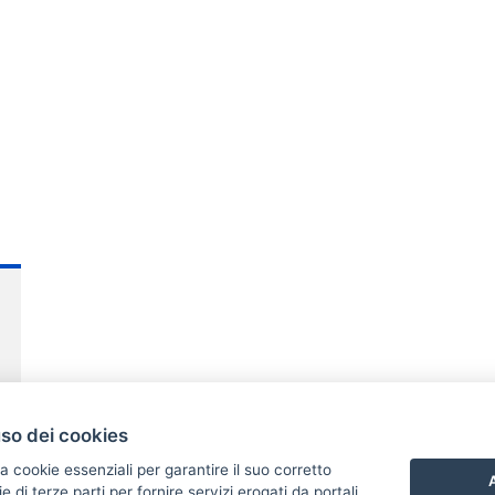
uso dei cookies
a cookie essenziali per garantire il suo corretto
A
di terze parti per fornire servizi erogati da portali