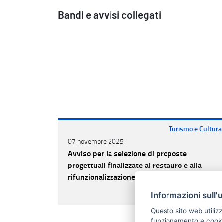
Bandi e avvisi collegati
Turismo e Cultura
07 novembre 2025
Avviso per la selezione di proposte
progettuali finalizzate al restauro e alla
rifunzionalizzazione di beni culturali
materiali e immateriali di Enti Ecclesiastici
CONTINUA A LEGGERE
Informazioni sull'
Questo sito web utilizz
funzionamento e cookie 