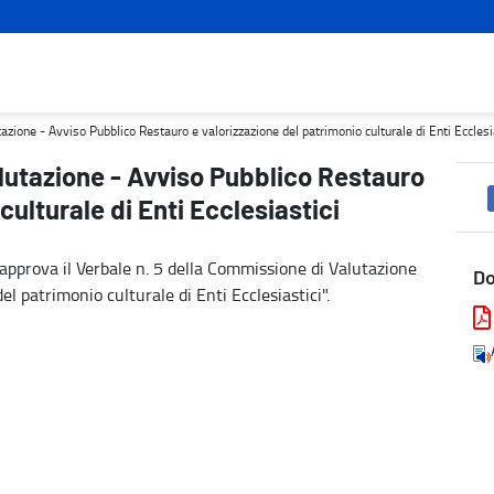
 e valorizzazione del patrimonio culturale di Enti Ecclesiastici - 
zione - Avviso Pubblico Restauro e valorizzazione del patrimonio culturale di Enti Ecclesi
lutazione - Avviso Pubblico Restauro
culturale di Enti Ecclesiastici
pprova il Verbale n. 5 della Commissione di Valutazione
D
el patrimonio culturale di Enti Ecclesiastici".