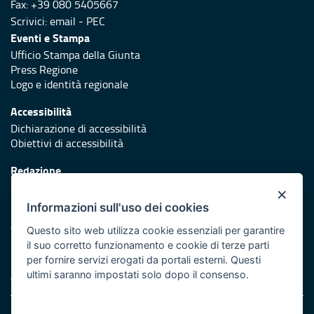
Fax: +39 080 5405667
Scrivici:
email
-
PEC
Eventi e Stampa
Ufficio Stampa della Giunta
Press Regione
Logo e identità regionale
Accessibilità
Dichiarazione di accessibilità
Obiettivi di accessibilità
Redazione
Responsabili di pubblicazione
×
Informazioni sull'uso dei cookies
Protezione civile
Vai al sito di Protezione Civile Puglia
Questo sito web utilizza cookie essenziali per garantire
il suo corretto funzionamento e cookie di terze parti
Iniziativa finanziata con risorse del POR Puglia 2014/2020 -
per fornire servizi erogati da portali esterni. Questi
Asse XI
ultimi saranno impostati solo dopo il consenso.