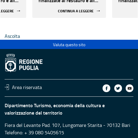
ro e alla
finalizzate al restauro e alla
finalizzat
 di beni
rifunzionalizzazione di beni
rifunzion
 LEGGERE
CONTINUA A LEGGERE
culturali materiali e
culturali 
immateriali di Enti
immateria
Ecclesiastici
Ecclesias
Ascolta
Valuta questo sito
Area riservata
Dipartimento Turismo, economia della cultura e
valorizzazione del territorio
Fiera del Levante Pad. 107, Lungomare Starita - 70132 Bari
Telefono: + 39 080 5405615