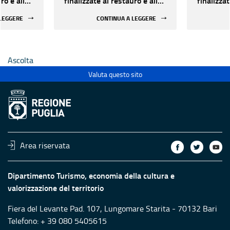
ro e alla
finalizzate al restauro e alla
finalizzat
 di beni
rifunzionalizzazione di beni
rifunzion
 LEGGERE
CONTINUA A LEGGERE
culturali materiali e
culturali 
immateriali di Enti
immateria
Ecclesiastici
Ecclesias
Ascolta
Valuta questo sito
Area riservata
Dipartimento Turismo, economia della cultura e
valorizzazione del territorio
Fiera del Levante Pad. 107, Lungomare Starita - 70132 Bari
Telefono: + 39 080 5405615