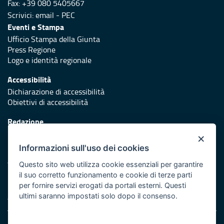
Fax: +39 080 5405667
Scrivici:
email
-
PEC
Eventi e Stampa
Ufficio Stampa della Giunta
Press Regione
Logo e identità regionale
Accessibilità
Dichiarazione di accessibilità
Obiettivi di accessibilità
Redazione
Responsabili di pubblicazione
×
Informazioni sull'uso dei cookies
Protezione civile
Vai al sito di Protezione Civile Puglia
Questo sito web utilizza cookie essenziali per garantire
il suo corretto funzionamento e cookie di terze parti
Iniziativa finanziata con risorse del POR Puglia 2014/2020 -
per fornire servizi erogati da portali esterni. Questi
Asse XI
ultimi saranno impostati solo dopo il consenso.