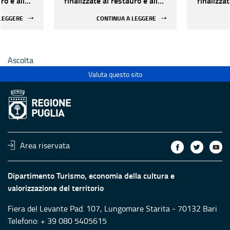
ro e alla
finalizzate al restauro e alla
finalizzat
 di beni
rifunzionalizzazione di beni
rifunzion
 LEGGERE
CONTINUA A LEGGERE
culturali materiali e
culturali 
immateriali di Enti
immateria
Ecclesiastici
Ecclesias
Ascolta
Valuta questo sito
Area riservata
Dipartimento Turismo, economia della cultura e
valorizzazione del territorio
Fiera del Levante Pad. 107, Lungomare Starita - 70132 Bari
Telefono: + 39 080 5405615