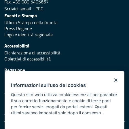
Fax: +39 080 5405667
Scrivici:
email
-
PEC
Eventi e Stampa
Ufficio Stampa della Giunta
Press Regione
Logo e identità regionale
Accessibilità
Dichiarazione di accessibilità
Obiettivi di accessibilità
Redazione
Responsabili di pubblicazione
×
Informazioni sull'uso dei cookies
Protezione civile
Vai al sito di Protezione Civile Puglia
Questo sito web utilizza cookie essenziali per garantire
il suo corretto funzionamento e cookie di terze parti
Iniziativa finanziata con risorse del POR Puglia 2014/2020 -
per fornire servizi erogati da portali esterni. Questi
Asse XI
ultimi saranno impostati solo dopo il consenso.