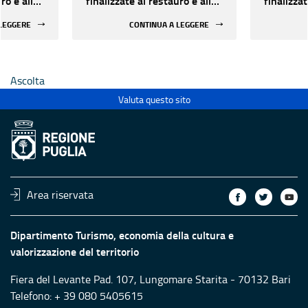
ro e alla
finalizzate al restauro e alla
finalizzat
 di beni
rifunzionalizzazione di beni
rifunzion
 LEGGERE
CONTINUA A LEGGERE
culturali materiali e
culturali 
immateriali di Enti
immateria
Ecclesiastici
Ecclesias
Ascolta
Valuta questo sito
Area riservata
Dipartimento Turismo, economia della cultura e
valorizzazione del territorio
Fiera del Levante Pad. 107, Lungomare Starita - 70132 Bari
Telefono: + 39 080 5405615