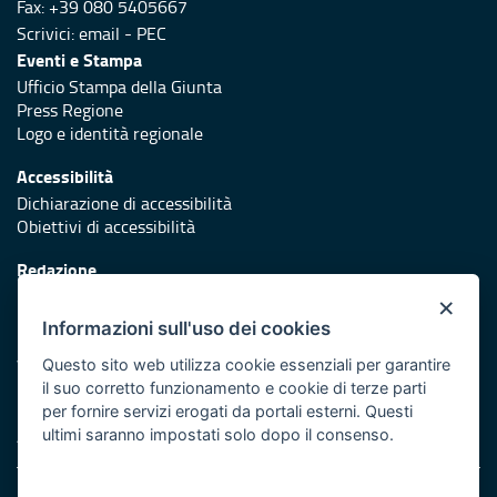
Fax: +39 080 5405667
Scrivici:
email
-
PEC
Eventi e Stampa
Ufficio Stampa della Giunta
Press Regione
Logo e identità regionale
Accessibilità
Dichiarazione di accessibilità
Obiettivi di accessibilità
Redazione
Responsabili di pubblicazione
×
Informazioni sull'uso dei cookies
Protezione civile
Vai al sito di Protezione Civile Puglia
Questo sito web utilizza cookie essenziali per garantire
il suo corretto funzionamento e cookie di terze parti
Iniziativa finanziata con risorse del POR Puglia 2014/2020 -
per fornire servizi erogati da portali esterni. Questi
Asse XI
ultimi saranno impostati solo dopo il consenso.