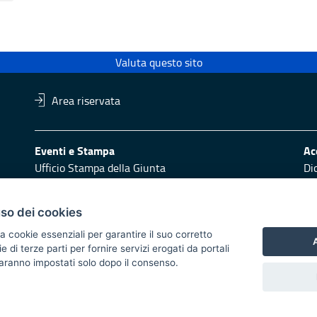
Valuta questo sito
Area riservata
Eventi e Stampa
Ac
Ufficio Stampa della Giunta
Di
Press Regione
Obi
Logo e identità regionale
uso dei cookies
Redazione
Pr
a cookie essenziali per garantire il suo corretto
Responsabili di pubblicazione
Vai
A
di terze parti per fornire servizi erogati da portali
 saranno impostati solo dopo il consenso.
 2014/2020 - Asse XI