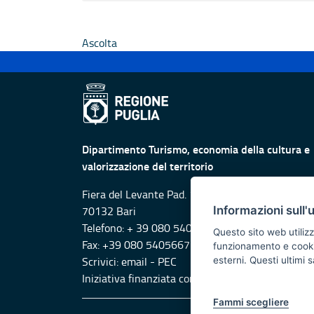
Ascolta
Dipartimento Turismo, economia della cultura e
valorizzazione del territorio
Fiera del Levante Pad. 107, Lungomare Starita -
Informazioni sull'
70132 Bari
Telefono: + 39 080 5405615
Questo sito web utilizz
Fax: +39 080 5405667
funzionamento e cookie 
Scrivici:
email
-
PEC
esterni. Questi ultimi
Iniziativa finanziata con risorse del POR Puglia
Fammi scegliere