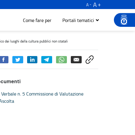
A
A
Come fare per
Portali tematici
cientamento energetico dei luoghi della cultura pubblici non statal
o dei luoghi della cultura pubblici non statali
ocumenti
Verbale n. 5 Commissione di Valutazione
Ascolta