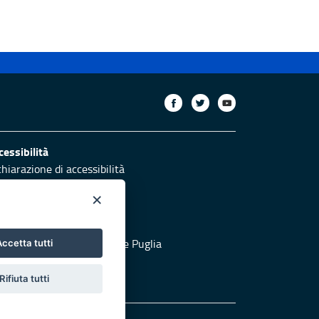
cessibilità
chiarazione di accessibilità
ettivi di accessibilità
×
otezione civile
 al sito di Protezione Civile Puglia
ccetta tutti
Rifiuta tutti