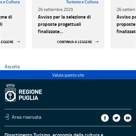
o e Cultura
Turismo e Cultura
26 settembre 2025
26 settem
one di
Avviso per la selezione di
Avviso pe
li
proposte progettuali
proposte 
finalizzate
finalizza
all’efficientamento
all’effic
 LEGGERE
CONTINUA A LEGGERE
i della
energetico dei luoghi della
energetic
 statali
cultura pubblici non statali
cultura p
Ascolta
Valuta questo sito
Area riservata
Dipartimento Turismo, economia della cultura e