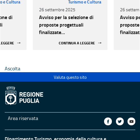
o e Cultura
Turismo e Cultura
26 settembre 2025
26 settem
one di
Avviso per la selezione di
Avviso pe
li
proposte progettuali
proposte 
finalizzate
finalizza
all’efficientamento
all’effic
 LEGGERE
CONTINUA A LEGGERE
i della
energetico dei luoghi della
energetic
 statali
cultura pubblici non statali
cultura p
Ascolta
Valuta questo sito
Area riservata
Dipartimento Turismo, economia della cultura e