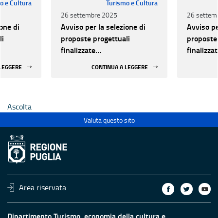
o e Cultura
Turismo e Cultura
26 settembre 2025
26 settem
one di
Avviso per la selezione di
Avviso pe
li
proposte progettuali
proposte 
finalizzate
finalizza
all’efficientamento
all’effic
 LEGGERE
CONTINUA A LEGGERE
i della
energetico dei luoghi della
energetic
 statali
cultura pubblici non statali
cultura p
Ascolta
Valuta questo sito
Area riservata
Dipartimento Turismo, economia della cultura e