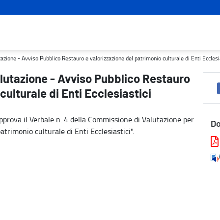
 e valorizzazione del patrimonio culturale di Enti Ecclesiastici - 
zione - Avviso Pubblico Restauro e valorizzazione del patrimonio culturale di Enti Ecclesi
lutazione - Avviso Pubblico Restauro
culturale di Enti Ecclesiastici
prova il Verbale n. 4 della Commissione di Valutazione per
D
atrimonio culturale di Enti Ecclesiastici".