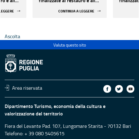
ro e alla
finalizzate al restauro e alla
finalizzat
 di beni
rifunzionalizzazione di beni
rifunzion
 LEGGERE
CONTINUA A LEGGERE
culturali materiali e
culturali 
immateriali di Enti
immateria
Ecclesiastici
Ecclesias
Ascolta
Valuta questo sito
Area riservata
Dipartimento Turismo, economia della cultura e
valorizzazione del territorio
Fiera del Levante Pad. 107, Lungomare Starita - 70132 Bari
Telefono: + 39 080 5405615