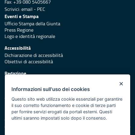
Fax: +39 080 5405667
Scrivici:
email
-
PEC
Eventi e Stampa
Ufficio Stampa della Giunta
Press Regione
Logo e identità regionale
Accessibilità
Dichiarazione di accessibilità
Obiettivi di accessibilità
Redazione
Responsabili di pubblicazione
×
Informazioni sull'uso dei cookies
Protezione civile
Vai al sito di Protezione Civile Puglia
Questo sito web utilizza cookie essenziali per garantire
il suo corretto funzionamento e cookie di terze parti
Iniziativa finanziata con risorse del POR Puglia 2014/2020 -
per fornire servizi erogati da portali esterni. Questi
Asse XI
ultimi saranno impostati solo dopo il consenso.