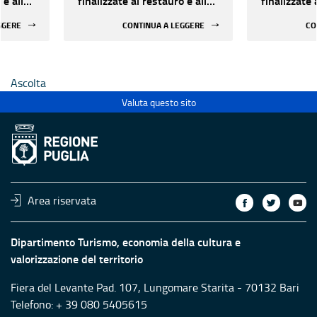
 e alla
finalizzate al restauro e alla
finalizzate 
i beni
rifunzionalizzazione di beni
rifunzional
GGERE
CONTINUA A LEGGERE
CO
culturali materiali e
culturali ma
immateriali di Enti
immateriali
Ecclesiastici
Ecclesiastic
Ascolta
Valuta questo sito
Area riservata
Dipartimento Turismo, economia della cultura e
valorizzazione del territorio
Fiera del Levante Pad. 107, Lungomare Starita - 70132 Bari
Telefono: + 39 080 5405615