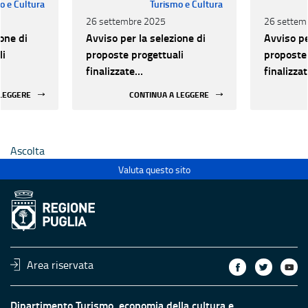
o e Cultura
Turismo e Cultura
26 settembre 2025
26 settem
one di
Avviso per la selezione di
Avviso pe
li
proposte progettuali
proposte 
finalizzate
finalizza
all’efficientamento
all’effic
 LEGGERE
CONTINUA A LEGGERE
i della
energetico dei luoghi della
energetic
 statali
cultura pubblici non statali
cultura p
Ascolta
Valuta questo sito
Area riservata
Dipartimento Turismo, economia della cultura e