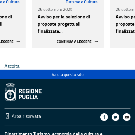
o e Cultura
Turismo e Cultura
26 settembre 2025
26 settem
one di
Avviso per la selezione di
Avviso pe
li
proposte progettuali
proposte 
finalizzate
finalizza
all’efficientamento
all’effic
 LEGGERE
CONTINUA A LEGGERE
i della
energetico dei luoghi della
energetic
 statali
cultura pubblici non statali
cultura p
Ascolta
Valuta questo sito
Area riservata
Dipartimento Turismo, economia della cultura e