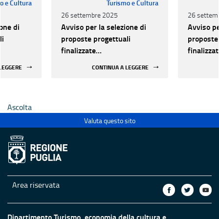
o e Cultura
Turismo e Cultura
26 settembre 2025
26 settem
one di
Avviso per la selezione di
Avviso pe
li
proposte progettuali
proposte 
finalizzate
finalizza
all’efficientamento
all’effic
 LEGGERE
CONTINUA A LEGGERE
i della
energetico dei luoghi della
energetic
 statali
cultura pubblici non statali
cultura p
Ascolta
Valuta questo sito
Area riservata
Dipartimento Turismo, economia della cultura e