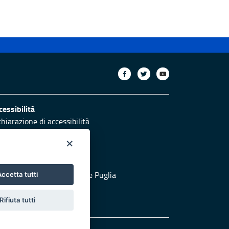
cessibilità
chiarazione di accessibilità
ettivi di accessibilità
×
otezione civile
 al sito di Protezione Civile Puglia
ccetta tutti
Rifiuta tutti