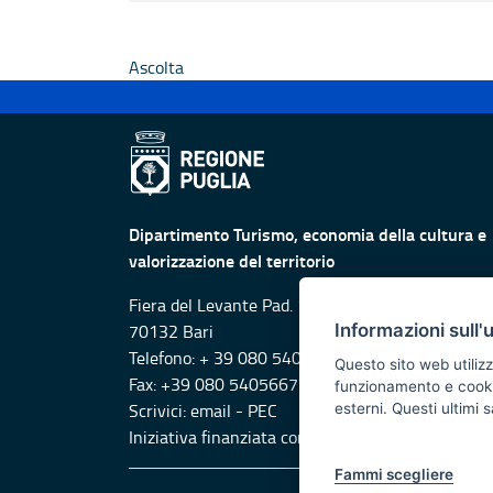
Ascolta
Dipartimento Turismo, economia della cultura e
valorizzazione del territorio
Fiera del Levante Pad. 107, Lungomare Starita -
Informazioni sull'
70132 Bari
Telefono: + 39 080 5405615
Questo sito web utilizz
Fax: +39 080 5405667
funzionamento e cookie 
Scrivici:
email
-
PEC
esterni. Questi ultimi
Iniziativa finanziata con risorse del POR Puglia
Fammi scegliere