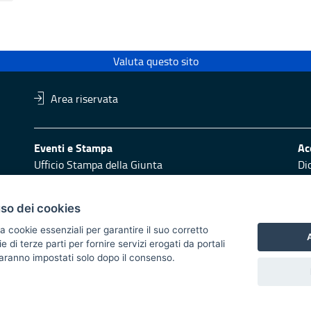
Valuta questo sito
Area riservata
Eventi e Stampa
Ac
Ufficio Stampa della Giunta
Di
Press Regione
Obi
Logo e identità regionale
uso dei cookies
Redazione
Pr
a cookie essenziali per garantire il suo corretto
Responsabili di pubblicazione
Vai
A
di terze parti per fornire servizi erogati da portali
 saranno impostati solo dopo il consenso.
 2014/2020 - Asse XI