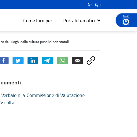
A
A
Come fare per
Portali tematici
cientamento energetico dei luoghi della cultura pubblici non statal
o dei luoghi della cultura pubblici non statali
ocumenti
Verbale n. 4 Commissione di Valutazione
Ascolta