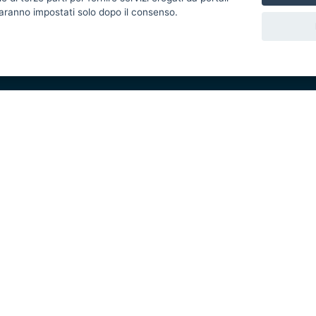
 saranno impostati solo dopo il consenso.
Valuta questo sito
Area riservata
Eventi e Stampa
Ac
Ufficio Stampa della Giunta
Di
Press Regione
Obi
Logo e identità regionale
Redazione
Pr
Responsabili di pubblicazione
Vai
 2014/2020 - Asse XI