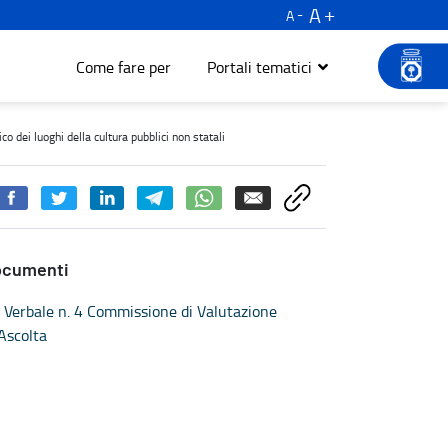
A
A
Come fare per
Portali tematici
cientamento energetico dei luoghi della cultura pubblici non statal
o dei luoghi della cultura pubblici non statali
ocumenti
Verbale n. 4 Commissione di Valutazione
Ascolta