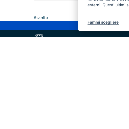
esterni. Questi ultimi
Ascolta
Fammi scegliere
Dipartimento Turismo, economia della cultura e
valorizzazione del territorio
Fiera del Levante Pad. 107, Lungomare Starita -
70132 Bari
Telefono: + 39 080 5405615
Fax: +39 080 5405667
Scrivici:
email
-
PEC
Iniziativa finanziata con risorse del POR Puglia