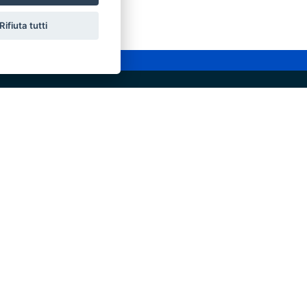
Rifiuta tutti
cessibilità
chiarazione di accessibilità
ettivi di accessibilità
otezione civile
 al sito di Protezione Civile Puglia