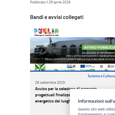
Pubblicato il 29 aprile 2026
Bandi e avvisi collegati
Turismo e Cultura
26 settembre 2025
Avviso per la selezione di proposte
progettuali finalizzate all’efficientamento
energetico dei luoghi della cultura pubblici
Informazioni sull'
non statali
Questo sito web utilizz
CONTINUA A LEGGERE
funzionamento e cookie 