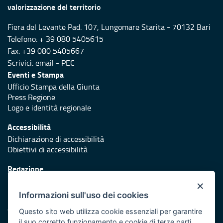
valorizzazione del territorio
Fiera del Levante Pad. 107, Lungomare Starita - 70132 Bari
Telefono: + 39 080 5405615
Fax: +39 080 5405667
Scrivici:
email
-
PEC
Eventi e Stampa
Ufficio Stampa della Giunta
Press Regione
Logo e identità regionale
Accessibilità
Dichiarazione di accessibilità
Obiettivi di accessibilità
Redazione
Responsabili di pubblicazione
×
Informazioni sull'uso dei cookies
Protezione civile
Vai al sito di Protezione Civile Puglia
Questo sito web utilizza cookie essenziali per garantire
il suo corretto funzionamento e cookie di terze parti