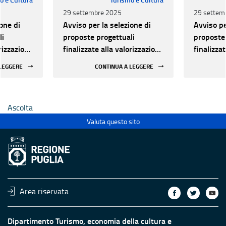
29 settembre 2025
29 settem
one di
Avviso per la selezione di
Avviso pe
li
proposte progettuali
proposte 
orizzazione
finalizzate alla valorizzazione
finalizza
urale e
del patrimonio culturale e
del patri
 LEGGERE
CONTINUA A LEGGERE
 luoghi di
alla innovazione nei luoghi di
alla inno
 statali
cultura pubblici non statali
cultura p
Ascolta
Valuta questo sito
Area riservata
Dipartimento Turismo, economia della cultura e