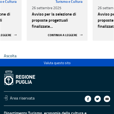
o e Cultura
Turismo e Cultura
26 settembre 2025
26 settem
one di
Avviso per la selezione di
Avviso pe
li
proposte progettuali
proposte 
finalizzate
finalizza
all’efficientamento
all’effic
 LEGGERE
CONTINUA A LEGGERE
i della
energetico dei luoghi della
energetic
 statali
cultura pubblici non statali
cultura p
Ascolta
Valuta questo sito
Area riservata
Dipartimento Turismo, economia della cultura e