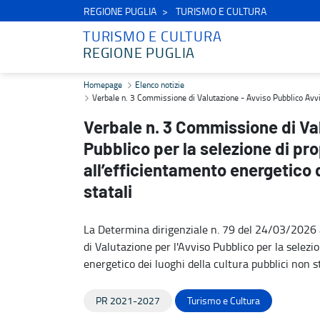
REGIONE PUGLIA
TURISMO E CULTURA
TURISMO E CULTURA
REGIONE PUGLIA
Verbale n. 3 Commissione di Valutazione - Avviso Pubblico Avviso Pu
Homepage
Elenco notizie
Verbale n. 3 Commissione di Valutazione - Avviso Pubblico Avviso 
Verbale n. 3 Commissione di Va
Pubblico per la selezione di pro
all’efficientamento energetico d
statali
La Determina dirigenziale n. 79 del 24/03/2026 
di Valutazione per l'Avviso Pubblico per la selezi
energetico dei luoghi della cultura pubblici non st
PR 2021-2027
Turismo e Cultura