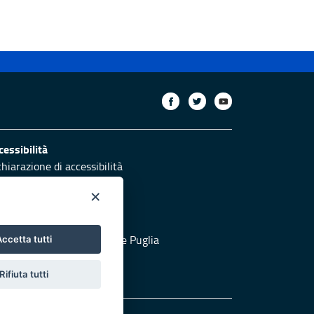
cessibilità
chiarazione di accessibilità
ettivi di accessibilità
×
otezione civile
 al sito di Protezione Civile Puglia
ccetta tutti
Rifiuta tutti