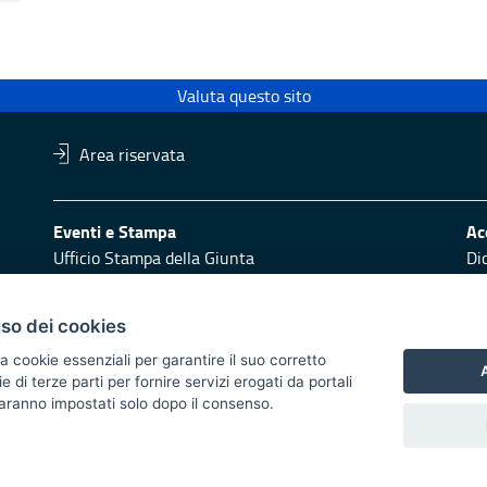
Valuta questo sito
Area riservata
Eventi e Stampa
Ac
Ufficio Stampa della Giunta
Di
Press Regione
Obi
Logo e identità regionale
uso dei cookies
Redazione
Pr
a cookie essenziali per garantire il suo corretto
Responsabili di pubblicazione
Vai
A
di terze parti per fornire servizi erogati da portali
 saranno impostati solo dopo il consenso.
 2014/2020 - Asse XI