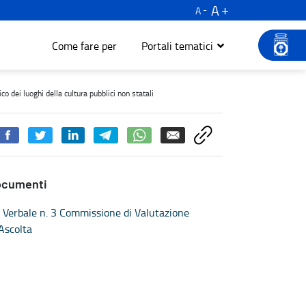
A
A
Come fare per
Portali tematici
cientamento energetico dei luoghi della cultura pubblici non statal
o dei luoghi della cultura pubblici non statali
ocumenti
Verbale n. 3 Commissione di Valutazione
Ascolta