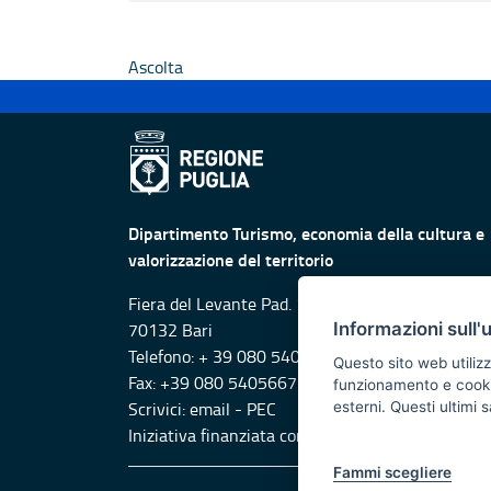
Ascolta
Dipartimento Turismo, economia della cultura e
valorizzazione del territorio
Fiera del Levante Pad. 107, Lungomare Starita -
Informazioni sull'
70132 Bari
Telefono: + 39 080 5405615
Questo sito web utilizz
Fax: +39 080 5405667
funzionamento e cookie 
Scrivici:
email
-
PEC
esterni. Questi ultimi
Iniziativa finanziata con risorse del POR Puglia
Fammi scegliere