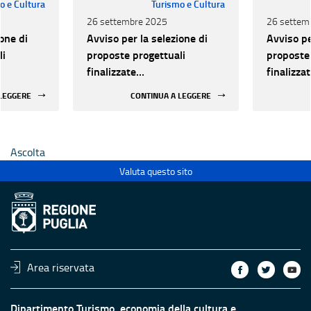
o e Cultura
Turismo e Cultura
26 settembre 2025
26 settem
one di
Avviso per la selezione di
Avviso pe
li
proposte progettuali
proposte 
finalizzate
finalizza
all’efficientamento
all’effic
 LEGGERE
CONTINUA A LEGGERE
i della
energetico dei luoghi della
energetic
 statali
cultura pubblici non statali
cultura p
Ascolta
Valuta questo sito
Area riservata
Dipartimento Turismo, economia della cultura e