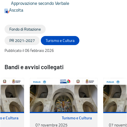
Approvazione secondo Verbale
Ascolta
Fondo di Rotazione
PR 2021-2027
Turismo e Cultura
Pubblicato il 06 febbraio 2026
Bandi e avvisi collegati
o e Cultura
Turismo e Cultura
07 novembre 2025
07 novemb