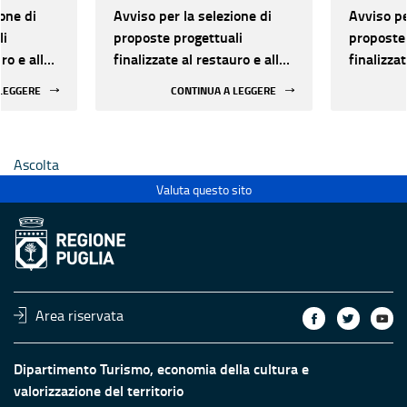
one di
Avviso per la selezione di
Avviso pe
li
proposte progettuali
proposte 
ro e alla
finalizzate al restauro e alla
finalizzat
 di beni
rifunzionalizzazione di beni
rifunzion
 LEGGERE
CONTINUA A LEGGERE
culturali materiali e
culturali 
immateriali di Enti
immateria
Ecclesiastici
Ecclesias
Ascolta
Valuta questo sito
Area riservata
Dipartimento Turismo, economia della cultura e
valorizzazione del territorio