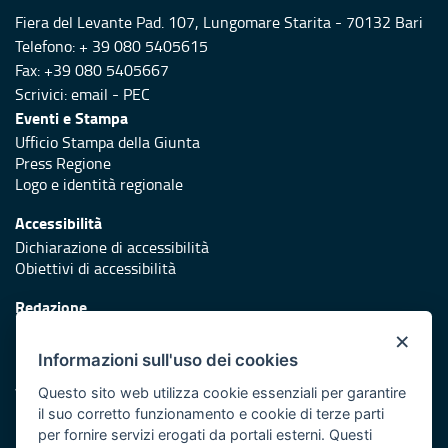
Fiera del Levante Pad. 107, Lungomare Starita - 70132 Bari
Telefono: + 39 080 5405615
Fax: +39 080 5405667
Scrivici:
email
-
PEC
Eventi e Stampa
Ufficio Stampa della Giunta
Press Regione
Logo e identità regionale
Accessibilità
Dichiarazione di accessibilità
Obiettivi di accessibilità
Redazione
Responsabili di pubblicazione
×
Informazioni sull'uso dei cookies
Protezione civile
Vai al sito di Protezione Civile Puglia
Questo sito web utilizza cookie essenziali per garantire
il suo corretto funzionamento e cookie di terze parti
Iniziativa finanziata con risorse del POR Puglia 2014/2020 -
per fornire servizi erogati da portali esterni. Questi