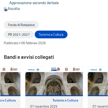
Approvazione secondo Verbale
Ascolta
Fondo di Rotazione
PR 2021-2027
Turismo e Cultura
Pubblicato il 06 febbraio 2026
Bandi e avvisi collegati
o e Cultura
Turismo e Cultura
07 novembre 2025
07 novemb