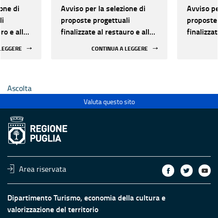
one di
Avviso per la selezione di
Avviso pe
li
proposte progettuali
proposte 
ro e alla
finalizzate al restauro e alla
finalizzat
 di beni
rifunzionalizzazione di beni
rifunzion
 LEGGERE
CONTINUA A LEGGERE
culturali materiali e
culturali 
immateriali di Enti
immateria
Ecclesiastici
Ecclesias
Ascolta
Valuta questo sito
Area riservata
Dipartimento Turismo, economia della cultura e
valorizzazione del territorio