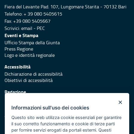
Fiera del Levante Pad. 107, Lungomare Starita - 70132 Bari
Telefono: + 39 080 5405615
Fax: +39 080 5405667
Scrivici:
email
-
PEC
Eventi e Stampa
Ufficio Stampa della Giunta
Press Regione
Logo e identità regionale
Accessibilità
Dichiarazione di accessibilità
Obiettivi di accessibilità
Redazione
Responsabili di pubblicazione
×
Informazioni sull'uso dei cookies
Protezione civile
Vai al sito di Protezione Civile Puglia
Questo sito web utilizza cookie essenziali per garantire
il suo corretto funzionamento e cookie di terze parti
Iniziativa finanziata con risorse del POR Puglia 2014/2020 -
per fornire servizi erogati da portali esterni. Questi