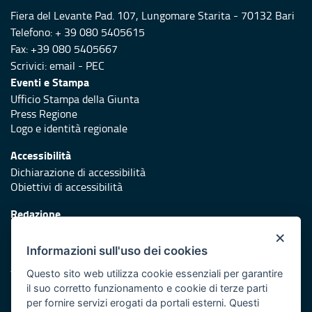
Fiera del Levante Pad. 107, Lungomare Starita - 70132 Bari
Telefono: + 39 080 5405615
Fax: +39 080 5405667
Scrivici:
email
-
PEC
Eventi e Stampa
Ufficio Stampa della Giunta
Press Regione
Logo e identità regionale
Accessibilità
Dichiarazione di accessibilità
Obiettivi di accessibilità
Redazione
Responsabili di pubblicazione
×
Informazioni sull'uso dei cookies
Protezione civile
Vai al sito di Protezione Civile Puglia
Questo sito web utilizza cookie essenziali per garantire
il suo corretto funzionamento e cookie di terze parti
Iniziativa finanziata con risorse del POR Puglia 2014/2020 -
per fornire servizi erogati da portali esterni. Questi