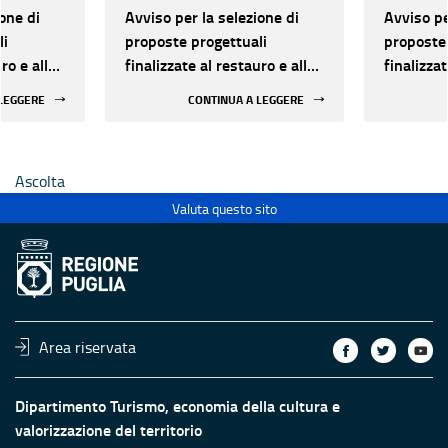
one di
Avviso per la selezione di
Avviso pe
li
proposte progettuali
proposte 
ro e alla
finalizzate al restauro e alla
finalizzat
 di beni
rifunzionalizzazione di beni
rifunzion
 LEGGERE
CONTINUA A LEGGERE
culturali materiali e
culturali 
immateriali di Enti
immateria
Ecclesiastici
Ecclesias
Ascolta
Valuta questo sito
Area riservata
Dipartimento Turismo, economia della cultura e
valorizzazione del territorio