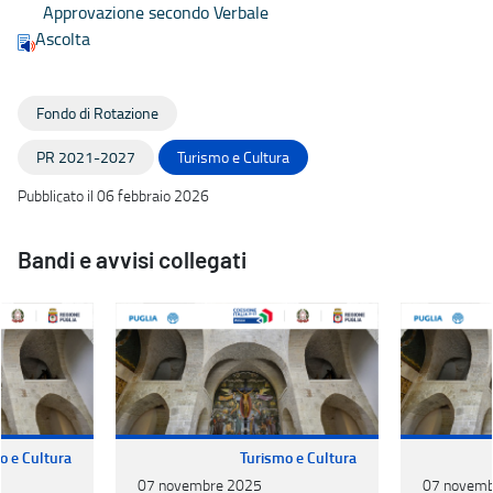
Approvazione secondo Verbale
Ascolta
Fondo di Rotazione
PR 2021-2027
Turismo e Cultura
Pubblicato il 06 febbraio 2026
Bandi e avvisi collegati
o e Cultura
Turismo e Cultura
07 novembre 2025
07 novemb