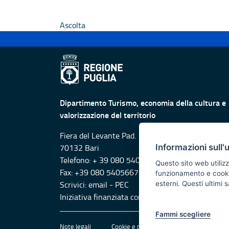
Ascolta
Dipartimento Turismo, economia della cultura e
valorizzazione del territorio
Fiera del Levante Pad. 107, Lungomare Starita -
Informazioni sull'
70132 Bari
Telefono: + 39 080 5405615
Questo sito web utilizz
Fax: +39 080 5405667
funzionamento e cookie 
Scrivici:
email
-
PEC
esterni. Questi ultimi
Iniziativa finanziata con risorse del POR Puglia
Fammi scegliere
Note legali
Cookie e privacy
Amministrazione 