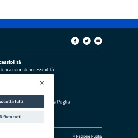
cessibilità
chiarazione di accessibilità
ettivi di accessibilità
×
otezione civile
 al sito di Protezione Civile Puglia
ccetta tutti
Rifiuta tutti
© Regione Puglia