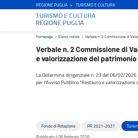
REGIONE PUGLIA
TURISMO E CULTURA
TURISMO E CULTURA
REGIONE PUGLIA
Verbale n. 2 Commissione di Valutazione - Avviso Pubblico Restauro
Homepage
Elenco notizie
Verbale n. 2 Commissione di Valuta
Verbale n. 2 Commissione di Va
e valorizzazione del patrimonio 
La Determina dirigenziale n. 23 del 06/02/2026 a
per l'Avviso Pubblico "Restauro e valorizzazione d
Fondo di Rotazione
PR 2021-2027
Turism
Pubblicato il 06 febbraio 2026