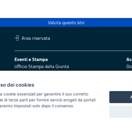
Valuta questo sito
Area riservata
Eventi e Stampa
Ac
Ufficio Stampa della Giunta
Di
Press Regione
Obi
Logo e identità regionale
uso dei cookies
Redazione
Pr
a cookie essenziali per garantire il suo corretto
Responsabili di pubblicazione
Vai
A
di terze parti per fornire servizi erogati da portali
 saranno impostati solo dopo il consenso.
 2014/2020 - Asse XI
trasparente
Atti di notifica
Feed RSS
Servizi intranet