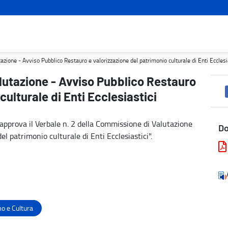
 e valorizzazione del patrimonio culturale di Enti Ecclesiastici - 
zione - Avviso Pubblico Restauro e valorizzazione del patrimonio culturale di Enti Ecclesi
lutazione - Avviso Pubblico Restauro
culturale di Enti Ecclesiastici
pprova il Verbale n. 2 della Commissione di Valutazione
D
el patrimonio culturale di Enti Ecclesiastici".
o e Cultura