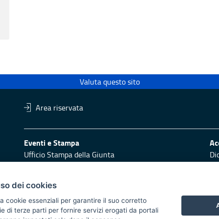
Valuta questo sito
Area riservata
Eventi e Stampa
Ac
Ufficio Stampa della Giunta
Di
Press Regione
Obi
Logo e identità regionale
uso dei cookies
Redazione
Pr
a cookie essenziali per garantire il suo corretto
Responsabili di pubblicazione
Vai
A
di terze parti per fornire servizi erogati da portali