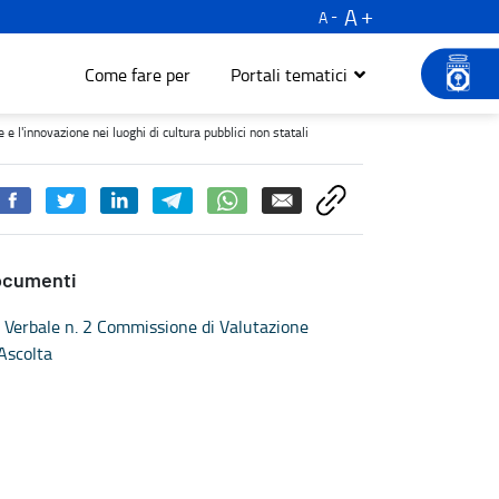
A
A
Come fare per
Portali tematici
vazione nei luoghi di cultura pubblici non statali - Turismo e cultu
 l'innovazione nei luoghi di cultura pubblici non statali
ocumenti
Verbale n. 2 Commissione di Valutazione
Ascolta