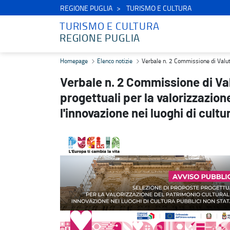
REGIONE PUGLIA
TURISMO E CULTURA
TURISMO E CULTURA
REGIONE PUGLIA
Verbale n. 2 Commissione di Valutazione - Avviso Pubblico proposte 
Homepage
Elenco notizie
Verbale n. 2 Commissione di Valutaz
Verbale n. 2 Commissione di Va
progettuali per la valorizzazion
l'innovazione nei luoghi di cultu