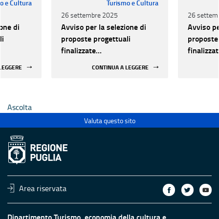
o e Cultura
Turismo e Cultura
26 settembre 2025
26 settem
one di
Avviso per la selezione di
Avviso pe
li
proposte progettuali
proposte 
finalizzate
finalizza
all’efficientamento
all’effic
 LEGGERE
CONTINUA A LEGGERE
i della
energetico dei luoghi della
energetic
 statali
cultura pubblici non statali
cultura p
Ascolta
Valuta questo sito
Area riservata
Dipartimento Turismo, economia della cultura e