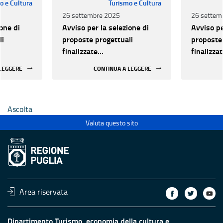
o e Cultura
Turismo e Cultura
26 settembre 2025
26 settem
one di
Avviso per la selezione di
Avviso pe
li
proposte progettuali
proposte 
finalizzate
finalizza
all’efficientamento
all’effic
 LEGGERE
CONTINUA A LEGGERE
i della
energetico dei luoghi della
energetic
 statali
cultura pubblici non statali
cultura p
Ascolta
Valuta questo sito
Area riservata
Dipartimento Turismo, economia della cultura e