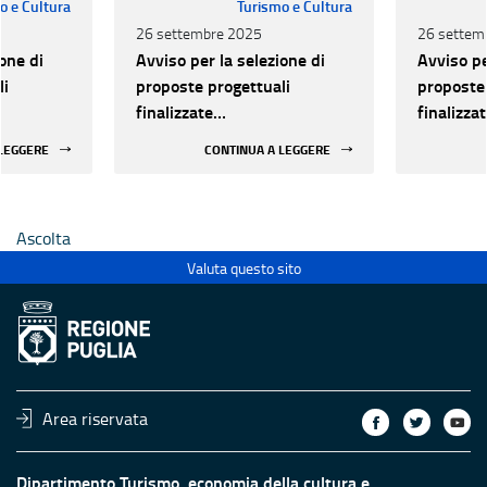
o e Cultura
Turismo e Cultura
26 settembre 2025
26 settem
one di
Avviso per la selezione di
Avviso pe
li
proposte progettuali
proposte 
finalizzate
finalizza
all’efficientamento
all’effic
 LEGGERE
CONTINUA A LEGGERE
i della
energetico dei luoghi della
energetic
 statali
cultura pubblici non statali
cultura p
Ascolta
Valuta questo sito
Area riservata
Dipartimento Turismo, economia della cultura e