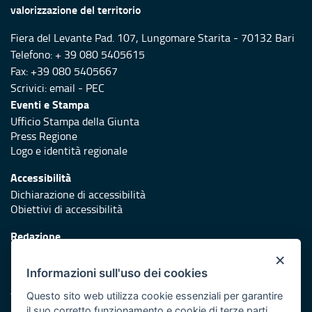
valorizzazione del territorio
Fiera del Levante Pad. 107, Lungomare Starita - 70132 Bari
Telefono: + 39 080 5405615
Fax: +39 080 5405667
Scrivici:
email
-
PEC
Eventi e Stampa
Ufficio Stampa della Giunta
Press Regione
Logo e identità regionale
Accessibilità
Dichiarazione di accessibilità
Obiettivi di accessibilità
Redazione
Responsabili di pubblicazione
×
Informazioni sull'uso dei cookies
Protezione civile
Vai al sito di Protezione Civile Puglia
Questo sito web utilizza cookie essenziali per garantire
il suo corretto funzionamento e cookie di terze parti