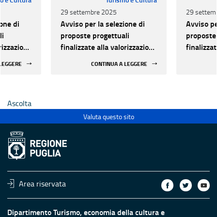
29 settembre 2025
29 settem
one di
Avviso per la selezione di
Avviso pe
li
proposte progettuali
proposte 
orizzazione
finalizzate alla valorizzazione
finalizza
urale e
del patrimonio culturale e
del patri
 LEGGERE
CONTINUA A LEGGERE
 luoghi di
alla innovazione nei luoghi di
alla inno
 statali
cultura pubblici non statali
cultura p
Ascolta
Valuta questo sito
Area riservata
Dipartimento Turismo, economia della cultura e