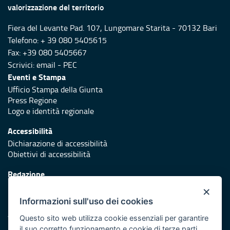
valorizzazione del territorio
Fiera del Levante Pad. 107, Lungomare Starita - 70132 Bari
Telefono: + 39 080 5405615
Fax: +39 080 5405667
Scrivici:
email
-
PEC
Eventi e Stampa
Ufficio Stampa della Giunta
Press Regione
Logo e identità regionale
Accessibilità
Dichiarazione di accessibilità
Obiettivi di accessibilità
Redazione
Responsabili di pubblicazione
×
Informazioni sull'uso dei cookies
Protezione civile
Vai al sito di Protezione Civile Puglia
Questo sito web utilizza cookie essenziali per garantire
il suo corretto funzionamento e cookie di terze parti