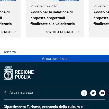
29 settembre 2025
29 settem
one di
Avviso per la selezione di
Avviso pe
li
proposte progettuali
proposte 
orizzazione
finalizzate alla valorizzazione
finalizza
urale e
del patrimonio culturale e
del patri
 LEGGERE
CONTINUA A LEGGERE
 luoghi di
alla innovazione nei luoghi di
alla inno
 statali
cultura pubblici non statali
cultura p
Ascolta
Valuta questo sito
Area riservata
Dipartimento Turismo, economia della cultura e