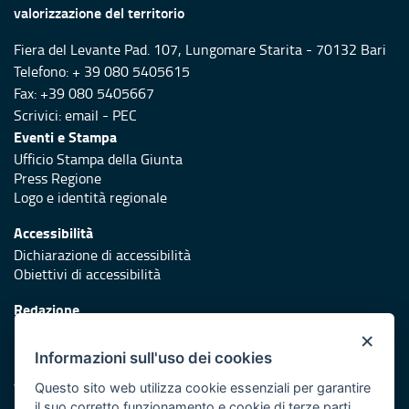
valorizzazione del territorio
Fiera del Levante Pad. 107, Lungomare Starita - 70132 Bari
Telefono: + 39 080 5405615
Fax: +39 080 5405667
Scrivici:
email
-
PEC
Eventi e Stampa
Ufficio Stampa della Giunta
Press Regione
Logo e identità regionale
Accessibilità
Dichiarazione di accessibilità
Obiettivi di accessibilità
Redazione
Responsabili di pubblicazione
×
Informazioni sull'uso dei cookies
Protezione civile
Vai al sito di Protezione Civile Puglia
Questo sito web utilizza cookie essenziali per garantire
il suo corretto funzionamento e cookie di terze parti