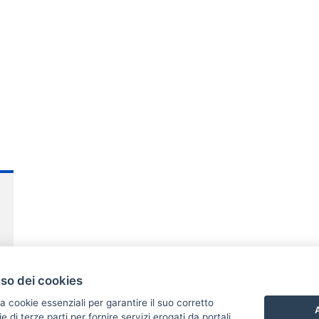
uso dei cookies
a cookie essenziali per garantire il suo corretto
A
di terze parti per fornire servizi erogati da portali