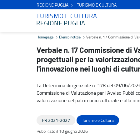
REGIONE PUGLIA
TURISMO E CULTURA
TURISMO E CULTURA
REGIONE PUGLIA
Verbale n. 17 Commissione di Valutazione - Avviso Pubblico proposte
Homepage
Elenco notizie
Verbale n. 17 Commissione di Valuta
Verbale n. 17 Commissione di V
progettuali per la valorizzazion
l'innovazione nei luoghi di cultu
La Determina dirigenziale n. 178 del 09/06/202
Commissione di Valutazione per l'Avviso Pubblico p
valorizzazione del patrimonio culturale e alla inn
PR 2021-2027
Turismo e Cultura
Pubblicato il 10 giugno 2026