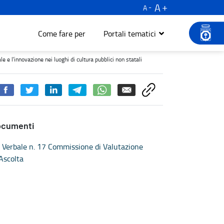
A
A
Come fare per
Portali tematici
ovazione nei luoghi di cultura pubblici non statali - Turismo e cul
 e l'innovazione nei luoghi di cultura pubblici non statali
ocumenti
Verbale n. 17 Commissione di Valutazione
Ascolta