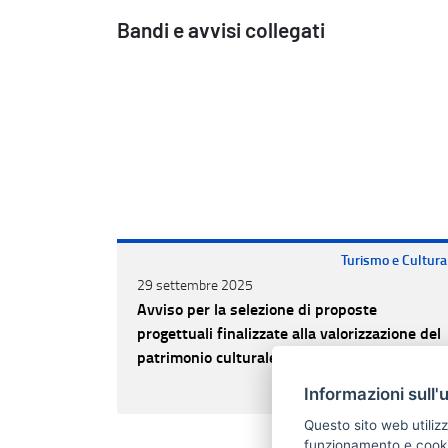
Bandi e avvisi collegati
Turismo e Cultura
29 settembre 2025
Avviso per la selezione di proposte
progettuali finalizzate alla valorizzazione del
patrimonio culturale e alla innovazione nei
luoghi di cultura pubblici non statali
CONTINUA A LEGGERE
Informazioni sull'
Questo sito web utilizz
funzionamento e cookie 