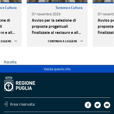
o e Cultura
Turismo e Cultura
07 novembre 2025
07 novemb
one di
Avviso per la selezione di
Avviso pe
li
proposte progettuali
proposte 
ro e alla
finalizzate al restauro e alla
finalizzat
 di beni
rifunzionalizzazione di beni
rifunzion
 LEGGERE
CONTINUA A LEGGERE
culturali materiali e
culturali 
immateriali di Enti
immateria
Ecclesiastici
Ecclesias
Ascolta
Valuta questo sito
Area riservata