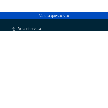
Valuta questo sito
Area riservata
Eventi e Stampa
Ac
Ufficio Stampa della Giunta
Di
Press Regione
Obi
Logo e identità regionale
Redazione
Pr
Responsabili di pubblicazione
Vai
 2014/2020 - Asse XI
trasparente
Atti di notifica
Feed RSS
Servizi intranet