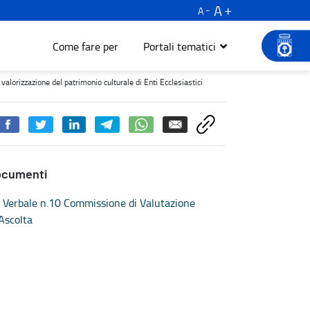
A
A
Come fare per
Portali tematici
zione del patrimonio culturale di Enti Ecclesiastici - Turismo e cul
valorizzazione del patrimonio culturale di Enti Ecclesiastici
ocumenti
Verbale n.10 Commissione di Valutazione
Ascolta