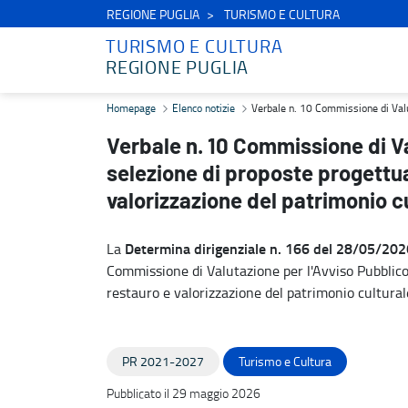
REGIONE PUGLIA
TURISMO E CULTURA
TURISMO E CULTURA
REGIONE PUGLIA
Verbale n. 10 Commissione di Valutazione - Avviso Pubblico per la s
Homepage
Elenco notizie
Verbale n. 10 Commissione di Valuta
Verbale n. 10 Commissione di Va
selezione di proposte progettual
valorizzazione del patrimonio cu
Determina dirigenziale n. 166 del 28/05/202
La
Commissione di Valutazione per l'Avviso Pubblico 
restauro e valorizzazione del patrimonio culturale
PR 2021-2027
Turismo e Cultura
Pubblicato il 29 maggio 2026