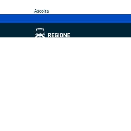
Ascolta
Dipartimento Turismo, economia della cultura e
valorizzazione del territorio
Fiera del Levante Pad. 107, Lungomare Starita -
70132 Bari
Telefono: + 39 080 5405615
Fax: +39 080 5405667
Scrivici:
email
-
PEC
Iniziativa finanziata con risorse del POR Puglia
Note legali
Cookie e privacy
Amministrazione 