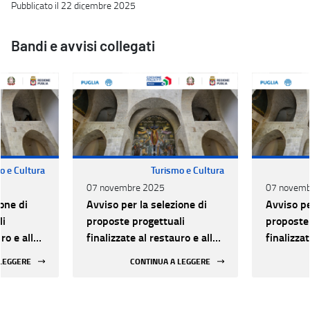
Pubblicato il 22 dicembre 2025
Bandi e avvisi collegati
o e Cultura
Turismo e Cultura
07 novembre 2025
07 novemb
one di
Avviso per la selezione di
Avviso pe
li
proposte progettuali
proposte 
ro e alla
finalizzate al restauro e alla
finalizzat
 di beni
rifunzionalizzazione di beni
rifunzion
 LEGGERE
CONTINUA A LEGGERE
culturali materiali e
culturali 
immateriali di Enti
immateria
Ecclesiastici
Ecclesias