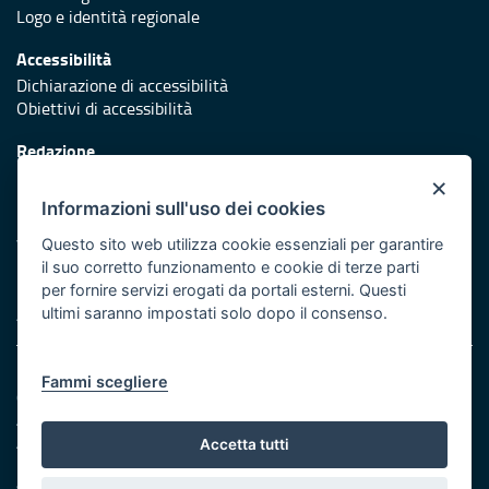
Logo e identità regionale
Accessibilità
Dichiarazione di accessibilità
Obiettivi di accessibilità
Redazione
Responsabili di pubblicazione
×
Informazioni sull'uso dei cookies
Protezione civile
Vai al sito di Protezione Civile Puglia
Questo sito web utilizza cookie essenziali per garantire
il suo corretto funzionamento e cookie di terze parti
Iniziativa finanziata con risorse del POR Puglia 2014/2020 -
per fornire servizi erogati da portali esterni. Questi
Asse XI
ultimi saranno impostati solo dopo il consenso.
Note legali
Fammi scegliere
Cookie e privacy
Amministrazione trasparente
Atti di notifica
Accetta tutti
Feed RSS
Servizi intranet