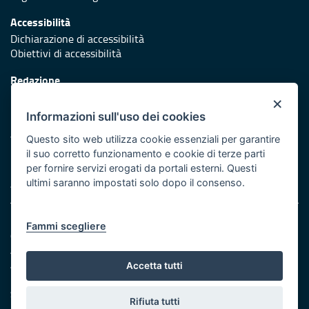
Accessibilità
Dichiarazione di accessibilità
Obiettivi di accessibilità
Redazione
Responsabili di pubblicazione
×
Informazioni sull'uso dei cookies
Protezione civile
Vai al sito di Protezione Civile Puglia
Questo sito web utilizza cookie essenziali per garantire
il suo corretto funzionamento e cookie di terze parti
Iniziativa finanziata con risorse del POR Puglia 2014/2020 -
per fornire servizi erogati da portali esterni. Questi
Asse XI
ultimi saranno impostati solo dopo il consenso.
Note legali
Fammi scegliere
Cookie e privacy
Amministrazione trasparente
Atti di notifica
Accetta tutti
Feed RSS
Servizi intranet
Rifiuta tutti