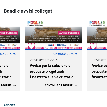
Bandi e avvisi collegati
o e Cultura
Turismo e Cultura
29 settembre 2025
29 settem
one di
Avviso per la selezione di
Avviso pe
li
proposte progettuali
proposte 
orizzazione
finalizzate alla valorizzazione
finalizza
urale e
del patrimonio culturale e
del patri
 LEGGERE
CONTINUA A LEGGERE
 luoghi di
alla innovazione nei luoghi di
alla inno
 statali
cultura pubblici non statali
cultura p
Ascolta