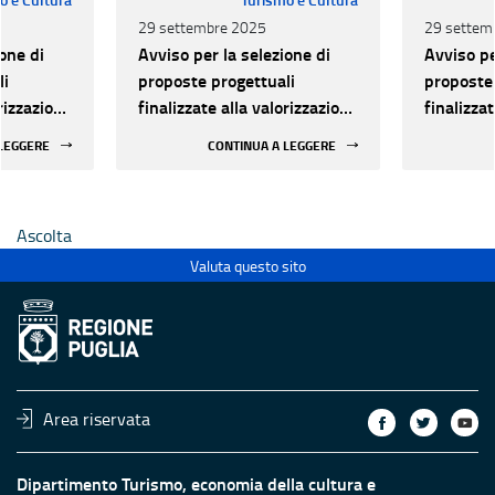
29 settembre 2025
29 settem
one di
Avviso per la selezione di
Avviso pe
li
proposte progettuali
proposte 
orizzazione
finalizzate alla valorizzazione
finalizza
urale e
del patrimonio culturale e
del patri
 LEGGERE
CONTINUA A LEGGERE
 luoghi di
alla innovazione nei luoghi di
alla inno
 statali
cultura pubblici non statali
cultura p
Ascolta
Valuta questo sito
Area riservata
Dipartimento Turismo, economia della cultura e