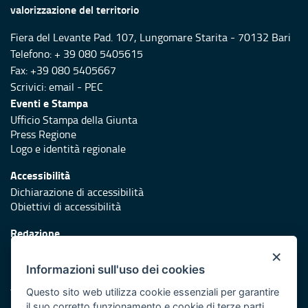
valorizzazione del territorio
Fiera del Levante Pad. 107, Lungomare Starita - 70132 Bari
Telefono: + 39 080 5405615
Fax: +39 080 5405667
Scrivici:
email
-
PEC
Eventi e Stampa
Ufficio Stampa della Giunta
Press Regione
Logo e identità regionale
Accessibilità
Dichiarazione di accessibilità
Obiettivi di accessibilità
Redazione
Responsabili di pubblicazione
×
Informazioni sull'uso dei cookies
Protezione civile
Vai al sito di Protezione Civile Puglia
Questo sito web utilizza cookie essenziali per garantire
il suo corretto funzionamento e cookie di terze parti